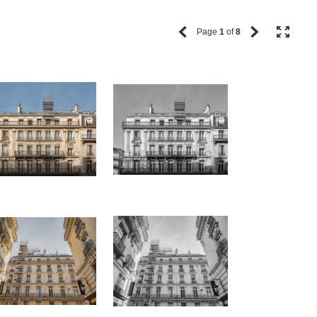
Page
1
of
8