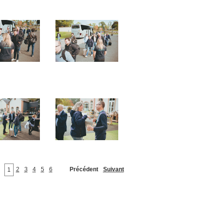
2
3
4
5
6
Précédent
Suivant
1