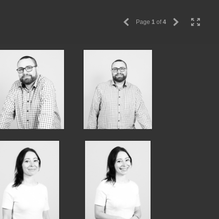
Page
1
of
4