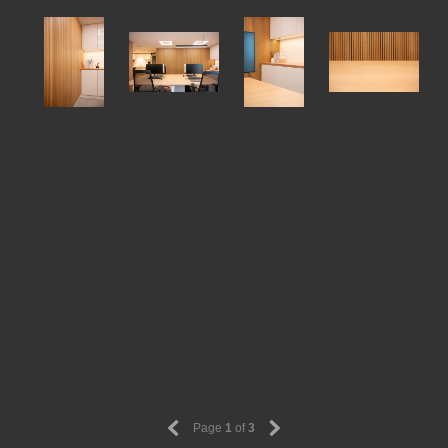
Page
1
of
3