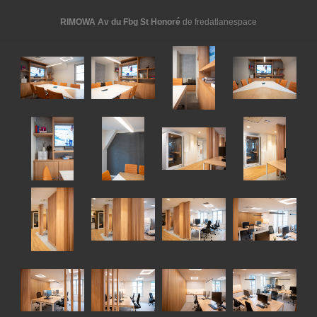
RIMOWA Av du Fbg St Honoré
de fredatlanespace